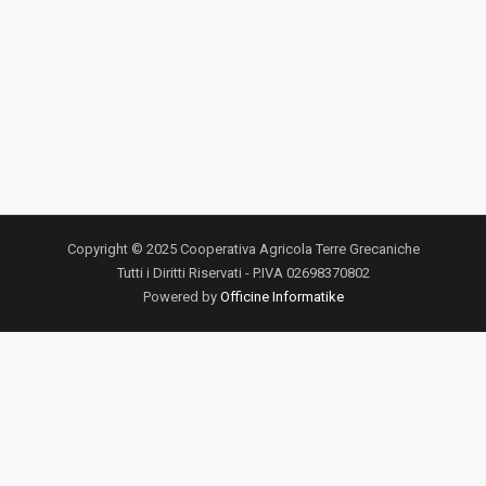
Copyright © 2025 Cooperativa Agricola Terre Grecaniche
Tutti i Diritti Riservati - P.IVA 02698370802
Powered by
Officine Informatike