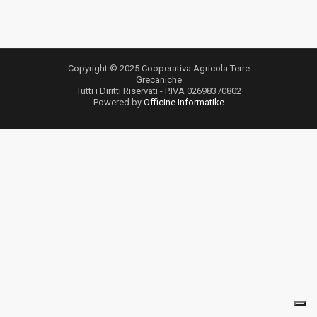
Copyright © 2025 Cooperativa Agricola Terre
Grecaniche
Tutti i Diritti Riservati - P.IVA 02698370802
Powered by
Officine Informatike