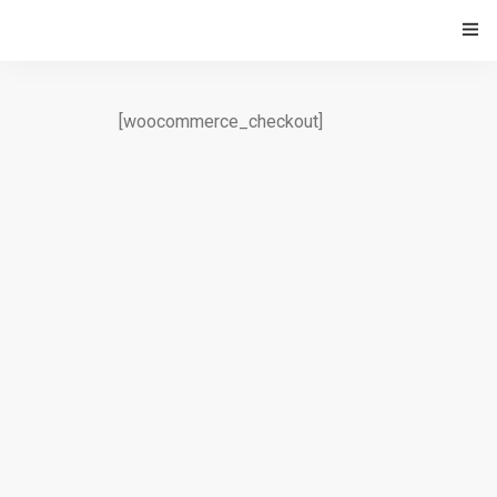
HOME
[woocommerce_checkout]
PROGETTO
CAMBIAMENTI CLIMATICI E VITICOLTURA
ECONOMIA CIRCOLARE NELLA FILIERA VITIVINICOLA
EVENTI
BLOG