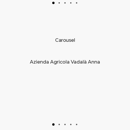
Carousel
Azienda Agricola Vadalà Anna
Brancati Fi
ricola
ooperativa
rator