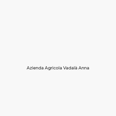
ooperativa
r
ricola
ricola
Azienda Agricola Vadalà Anna
Brancati Fi
ooperativa
r