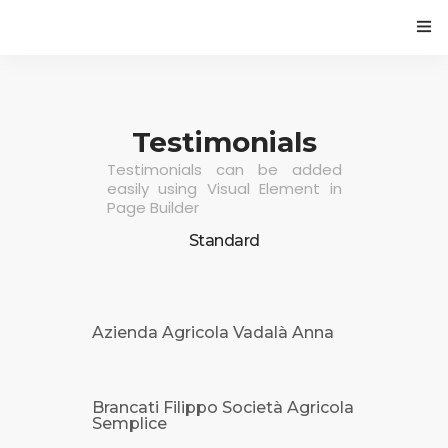
HOME
PROGETTO
Testimonials
Testimonials can be added
CAMBIAMENTI CLIMATICI E VITICOLTURA
easily using Visual Element in
Page Builder
ECONOMIA CIRCOLARE NELLA FILIERA VITIVINICOLA
Standard
EVENTI
BLOG
Azienda Agricola Vadalà Anna
Brancati Filippo Società Agricola
Semplice